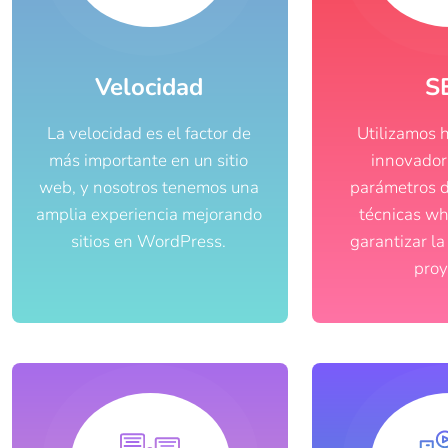
Velocidad
S
La velocidad es el factor de
Utilizamos 
más importante en un sitio
innovador
web, y nosotros tenemos una
parámetros 
amplia experiencia mejorando
técnicas wh
sitios en WordPress.​
garantizar la
proy