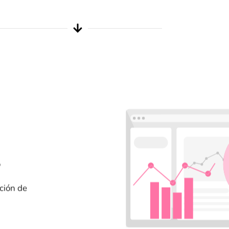
o
ción de