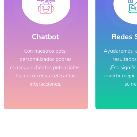
Chatbot
Redes 
Con nuestros bots
Ayudaremos a
personalizados podrás
resultados
conseguir clientes potenciales,
¡Eso signif
hacer crecer y acelerar las
invertir mejor
interacciones.
su ne